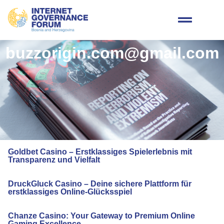
buzzorigin.com@gmail.com
Goldbet Casino – Erstklassiges Spielerlebnis mit
Transparenz und Vielfalt
DruckGluck Casino – Deine sichere Plattform für
erstklassiges Online-Glücksspiel
Chanze Casino: Your Gateway to Premium Online
Gaming Excellence