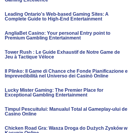
Leading Ontario's Web-based Gaming Sites: A
Complete Guide to High-End Entertainment
AngliaBet Casino: Your personal Entry point to
Premium Gambling Entertainment
Tower Rush : Le Guide Exhaustif de Notre Game de
Jeu à Tactique Véloce
Il Plinko: Il Game di Chance che Fonde Pianificazione e
Imprevedibilità nel Universo dei Casinò Online
Lucky Mister Gaming: The Premier Place for
Exceptional Gambling Entertainment
Timpul Pescuitului: Manualul Total al Gameplay-ului de
Casino Online
Chicken Road Gra: Wasza Droga do Dużych Zysków w
Kasynie Online