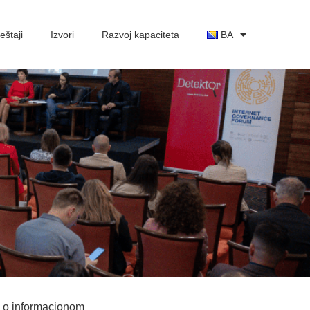
eštaji
Izvori
Razvoj kapaciteta
BA
a o informacionom