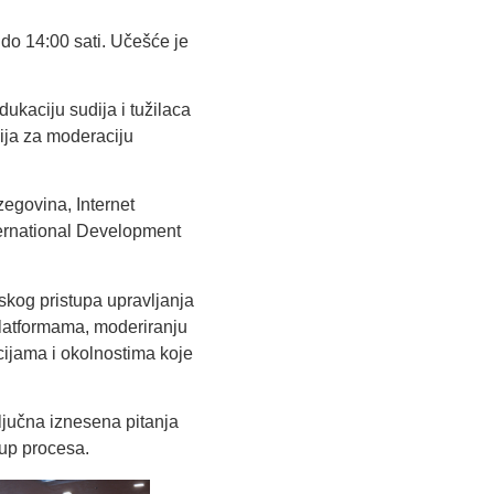
do 14:00 sati. Učešće je
dukaciju sudija i tužilaca
ija za moderaciju
zegovina
,
Internet
ernational Development
skog pristupa upravljanja
platformama, moderiranju
ijama i okolnostima koje
ljučna iznesena pitanja
-up procesa.