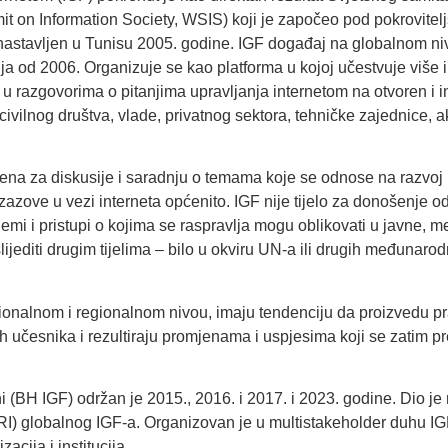
 on Information Society
, WSIS) koji je započeo pod pokrovitel
nastavljen u Tunisu 2005. godine. IGF događaj na globalnom ni
ija od 2006. Organizuje se kao platforma u kojoj učestvuje više 
 u razgovorima o pitanjima upravljanja internetom na otvoren i i
civilnog društva, vlade, privatnog sektora, tehničke zajednice,
rena za diskusije i saradnju o temama koje se odnose na razvoj
izazove u vezi interneta općenito. IGF nije tijelo za donošenje o
emi i pristupi o kojima se raspravlja mogu oblikovati u javne, m
lijediti drugim tijelima – bilo u okviru UN-a ili drugih međunarod
onalnom i regionalnom nivou, imaju tendenciju da proizvedu pra
ih učesnika i rezultiraju promjenama i uspjesima koji se zatim p
ni (BH IGF) održan je
2015
.,
2016
. i
2017
. i
2023
. godine.
Dio je
NRI) globalnog IGF-a
. Organizovan je u multistakeholder duhu IG
zacija i institucija.