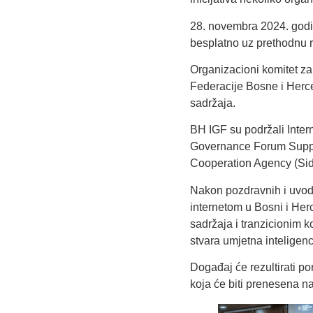
28. novembra 2024. godin
besplatno uz prethodnu r
Organizacioni komitet z
Federacije Bosne i Herc
sadržaja
.
BH IGF su podržali
Inter
Governance Forum Suppo
Cooperation Agency
(Sid
Nakon pozdravnih i uvodn
internetom u Bosni i Her
sadržaja i tranzicionim
stvara umjetna inteligenc
Događaj će rezultirati p
koja će biti prenesena 