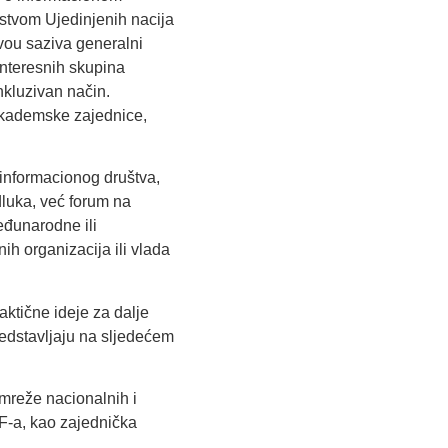
jstvom Ujedinjenih nacija
vou saziva generalni
interesnih skupina
nkluzivan način.
 akademske zajednice,
 informacionog društva,
dluka, već forum na
eđunarodne ili
nih organizacija ili vlada
ktične ideje za dalje
redstavljaju na sljedećem
 mreže nacionalnih i
F-a, kao zajednička