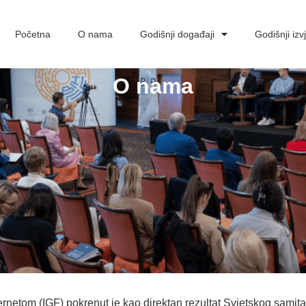
Početna
O nama
Godišnji događaji
Godišnji izvj
O nama
ternetom
(IGF) pokrenut je kao direktan rezultat Svjetskog samit