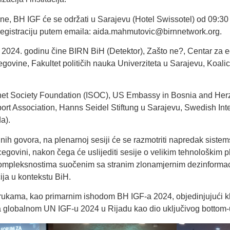
e, BH IGF će se održati u Sarajevu (Hotel Swissotel) od 09:30 
egistraciju putem emaila:
aida.mahmutovic@birnnetwork.org
.
a 2024. godinu čine
BIRN BiH
(Detektor),
Zašto ne?
,
Centar za e
egovine
,
Fakultet političih nauka Univerziteta u Sarajevu
,
Koalic
net Society Foundation
(ISOC),
US Embassy in Bosnia and Her
rt Association
,
Hanns Seidel Stiftung
u Sarajevu,
Swedish Int
a).
ih govora, na plenarnoj sesiji će se razmotriti napredak sistem
cegovini, nakon čega će uslijediti sesije o velikim tehnološkim 
 kompleksnostima suočenim sa stranim zlonamjernim dezinformac
ija u kontekstu BiH.
orukama, kao primarnim ishodom BH IGF-a 2024, objedinjujući k
na globalnom UN IGF-u 2024 u Rijadu kao dio uključivog bottom