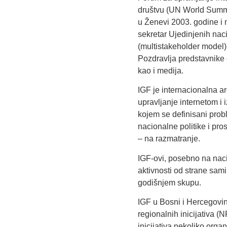
društvu (
UN World Summit
u Ženevi 2003. godine i 
sekretar Ujedinjenih nac
(multistakeholder model)
Pozdravlja predstavnike 
kao i medija.
IGF je internacionalna a
upravljanje internetom i 
kojem se definisani probl
nacionalne politike i pros
– na razmatranje.
IGF-ovi, posebno na naci
aktivnosti od strane sam
godišnjem skupu.
IGF u Bosni i Hercegovi
regionalnih inicijativa (
inicijativa nekoliko organi