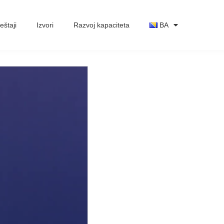
eštaji
Izvori
Razvoj kapaciteta
BA