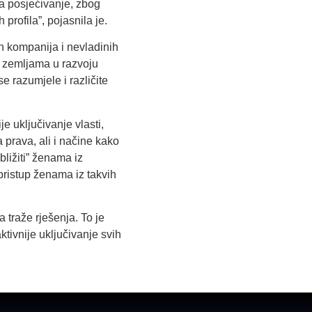
za posjećivanje, zbog
rofila”, pojasnila je.
h kompanija i nevladinih
 zemljama u razvoju
e razumjele i različite
e uključivanje vlasti,
prava, ali i načine kako
ližiti” ženama iz
pristup ženama iz takvih
traže rješenja. To je
tivnije uključivanje svih