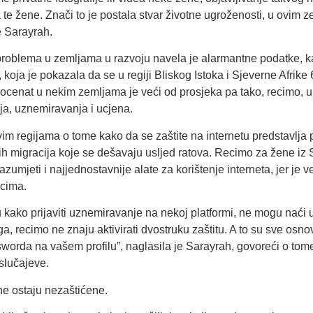
te žene. Znači to je postala stvar životne ugroženosti, u ovim z
je Sarayrah.
oblema u zemljama u razvoju navela je alarmantne podatke, kao
oja je pokazala da se u regiji Bliskog Istoka i Sjeverne Afrik
procenat u nekim zemljama je veći od prosjeka pa tako, recimo, 
lja, uznemiravanja i ucjena.
m regijama o tome kako da se zaštite na internetu predstavlja
talnih migracija koje se dešavaju usljed ratova. Recimo za žene i
zumjeti i najjednostavnije alate za korištenje interneta, jer je v
icima.
u kako prijaviti uznemiravanje na nekoj platformi, ne mogu naći
a, recimo ne znaju aktivirati dvostruku zaštitu. A to su sve osnov
worda na vašem profilu”, naglasila je Sarayrah, govoreći o tome
slučajeve.
ne ostaju nezaštićene.