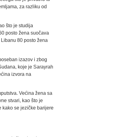
emljama, za razliku od
 što je studija
e 60 posto žena suočava
u Libanu 80 posto žena
 poseban izazov i zbog
z Sudana, koje je Sarayrah
ećina izvora na
 uputstva. Većina žena sa
ne stvari, kao što je
 kako se jezičke barijere