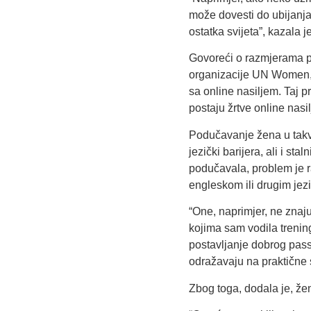
može dovesti do ubijanja 
ostatka svijeta”, kazala 
Govoreći o razmjerama pr
organizacije UN Women, k
sa online nasiljem. Taj 
postaju žrtve online nasi
Podučavanje žena u takvi
jezički barijera, ali i s
podučavala, problem je ra
engleskom ili drugim jez
“One, naprimjer, ne znaj
kojima sam vodila trening
postavljanje dobrog pass
odražavaju na praktične 
Zbog toga, dodala je, že