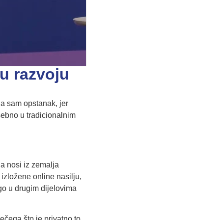
 u razvoju
na sam opstanak, jer
sebno u tradicionalnim
ja nosi iz zemalja
 izložene online nasilju,
go u drugim dijelovima
ečega što je privatno to