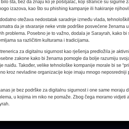
bilo šta, bez da znaju ko je pošiljalac, koji stranice su sigurne 
o izazova, kao što su phishing kampanje ili hakiranje njihovih p
u dodatno otežava nedostatak saradnje između vlada, tehnološki
 smatra da je stvaranje neke vrste podrške posvećene ženama u
ih problema. Posebno je to važno, dodala je Sarayrah, kako bi s
mljama sa različitim kulturama i tradicijama.
renerica za digitalnu sigurnost kao rješenja predložila je aktivnij
posebne zakone kako bi ženama pomogle da bolje razumiju svoja 
e naiđu. Također, velike tehnološke kompanije morale bi se “prib
no kroz nevladine organizacije koje imaju mnogo neposredniji 
nas je bez podrške za digitalnu sigurnost i one same moraju da 
blema, u kojima im niko ne pomaže. Zbog čega moramo vidjeti ak
yrah.