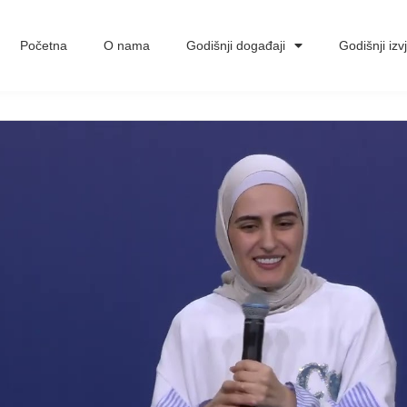
Početna
O nama
Godišnji događaji
Godišnji izvj