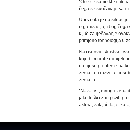
“One će samo kliknuti na 
čega se suočavaju sa mnog
Upozorila je da situacij
organizacija, zbog čega
ključ za rješavanje ovakv
primjene tehnologija u ze
Na osnovu iskustva, ova t
koje bi morale donijeti 
da riješe probleme na koj
zemalja u razvoju, poseb
zemalja.
“Nažalost, mnogo žena da
jako teško zbog svih pro
aktera, zaključila je Sara