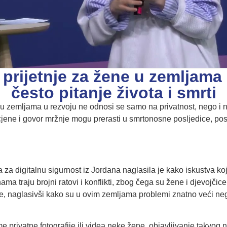
 prijetnje za žene u zemljama
često pitanje života i smrti
 u zemljama u rezvoju ne odnosi se samo na privatnost, nego i 
jene i govor mržnje mogu prerasti u smrtonosne posljedice, po
 za digitalnu sigurnost iz Jordana naglasila je kako iskustva ko
ma traju brojni ratovi i konflikti, zbog čega su žene i djevojčice
e, naglasivši kako su u ovim zemljama problemi znatno veći ne
 privatne fotografije ili videa neke žene, objavljivanje takvog n