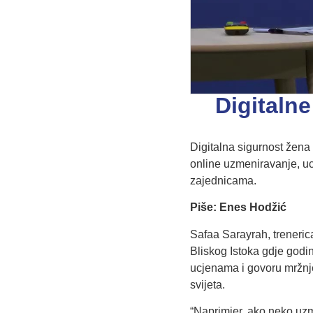
Digitalne
Digitalna sigurnost žena
online uzmeniravanje, uc
zajednicama.
Piše: Enes Hodžić
Safaa Sarayrah, trenerica
Bliskog Istoka gdje godina
ucjenama i govoru mržnj
svijeta.
“Naprimjer, ako neko uzme